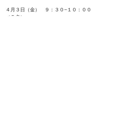
４月３日（金）　９：３０−１０：００
（５名）
４月３日（金）　１０：３０−１１：０
０（５名）
４月３日（金）　１１：３０−１２：０
０（５名）
ドネーション
Paypal 
Check （つくしデイケア 10340 
Wunderlich Dr. Cupertrtino, CA 95014)
すべて表示
最新記事