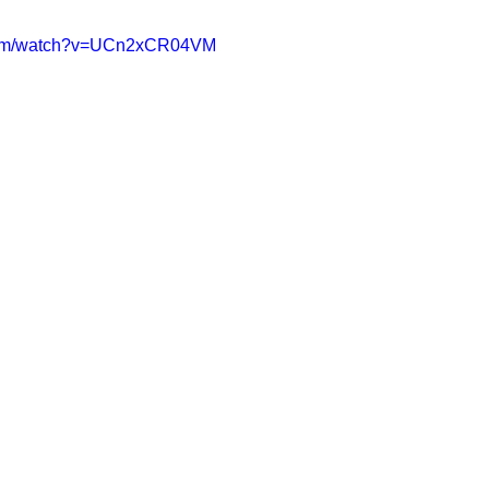
.com/watch?v=UCn2xCR04VM