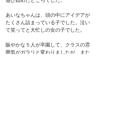
遊び始めたところでした。
あいなちゃんは、頭の中にアイデアが
たくさん詰まっている子でした。泣い
て笑ってと大忙しの女の子でした。
賑やかな５人が卒園して、クラスの雰
囲気がガラリと変わりましたが、また
新しいリーダーが見つかることでしょ
う。
そうまくん、エマちゃん、さくのちゃ
ん、かやのちゃん、あいなちゃん卒園
おめでとう！
新しい学校でも、楽しいことをたくさ
ん見つけてがんばってね。応援してい
ます！