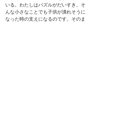
いる。わたしはパズルがだいすき。そ
んな小さなことでも子供が潰れそうに
なった時の支えになるのです。そのま
まの自分で大丈夫。楽しいことを自分
で探せるという自信を持って欲しいの
です。できないことは、必ずできるよ
うになります。自分が困ればできるよ
うにきっとがんばります。どうぞ夏休
みの最後、楽しい思い出と自信をたく
さん詰め込んで、送り出してあげてく
ださい。
ーあたらしいお友達
今月は、ディオンちゃん、ひゅうごく
ん、二人のエマちゃんがつくしに仲間
入りしました。