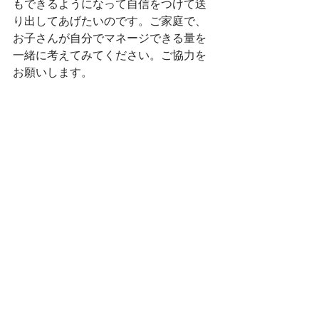
もできるようになって自信をつけて送
り出してあげたいのです。ご家庭で、
お子さんが自分でマネージできる量を
一緒に考えてみてください。ご協力を
お願いします。
ー卒園おめでとう
大泣きしていた入園時とは打って変わ
って、人懐こくいつもニコニコ笑顔の
エミリちゃんが、日本帰国のため卒園
しました。優しい一面と、頑固な一面
がある面白い子でしたが、きっと新し
い環境でそれぞれの個性がうまく調和
していくでしょう。エミリちゃん、卒
園おめでとう！またアメリカに来た
ら、つくしに遊びにきてね。